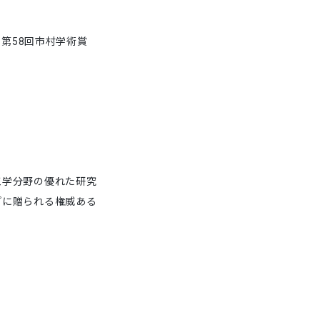
、第58回市村学術賞
工学分野の優れた研究
プに贈られる権威ある