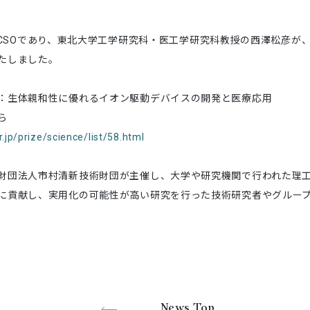
der/CSOであり、東北大学工学研究科・医工学研究科教授の西澤松彦が
たしました。
：生体親和性に優れるイオン駆動デバイスの開発と医療応用
ら
.jp/prize/science/list/58.html
財団法人市村清新技術財団が主催し、大学や研究機関で行われた理
に貢献し、実用化の可能性が高い研究を行った技術研究者やグルー
News Top